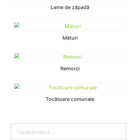
Lame de zăpadă
Mături
Remorci
Tocătoare comunale
Caută
Caută
după: