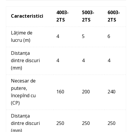
4003-
5003-
6003-
Caracteristici
2TS
2TS
2TS
Lățime de
4
5
6
lucru (m)
Distanța
dintre discuri
4
4
4
(mm)
Necesar de
putere,
160
200
240
începînd cu
(CP)
Distanța
dintre discuri
250
250
250
(mm)