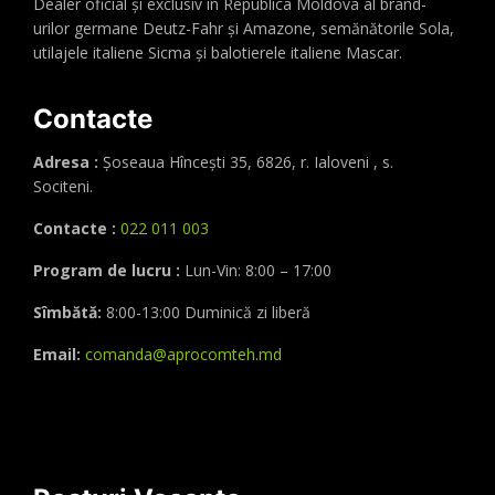
Dealer oficial și exclusiv în Republica Moldova al brand-
urilor germane Deutz-Fahr și Amazone, semănătorile Sola,
utilajele italiene Sicma și balotierele italiene Mascar.
Contacte
Adresa :
Șoseaua Hînceşti 35, 6826, r. Ialoveni , s.
Sociteni.
Contacte :
022 011 003
Program de lucru :
Lun-Vin: 8:00 – 17:00
Sîmbătă:
8:00-13:00 Duminică zi liberă
Email:
comanda@aprocomteh.md