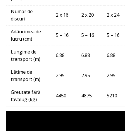
Număr de
2 x 16
2 x 20
2 x 24
discuri
Adâncimea de
5 – 16
5 – 16
5 – 16
lucru (cm)
Lungime de
6.88
6.88
6.88
transport (m)
Lățime de
2.95
2.95
2.95
transport (m)
Greutate fără
4450
4875
5210
tăvălug (kg)