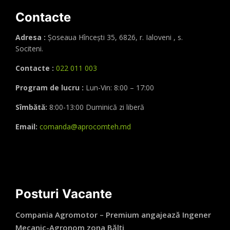
Contacte
Adresa :
Șoseaua Hînceşti 35, 6826, r. Ialoveni , s.
Sociteni.
Contacte :
022 011 003
Program de lucru :
Lun-Vin: 8:00 – 17:00
Sîmbătă:
8:00-13:00 Duminică zi liberă
Email:
comanda@aprocomteh.md
Posturi Vacante
Compania Agromotor – Premium angajează Ingener
Mecanic-Agronom zona Bălți