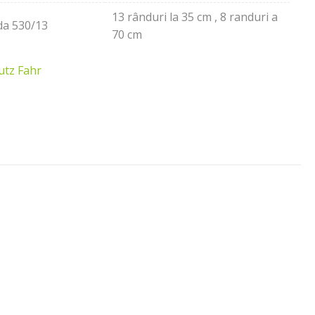
13 rânduri la 35 cm , 8 randuri a
ida 530/13
70 cm
utz Fahr