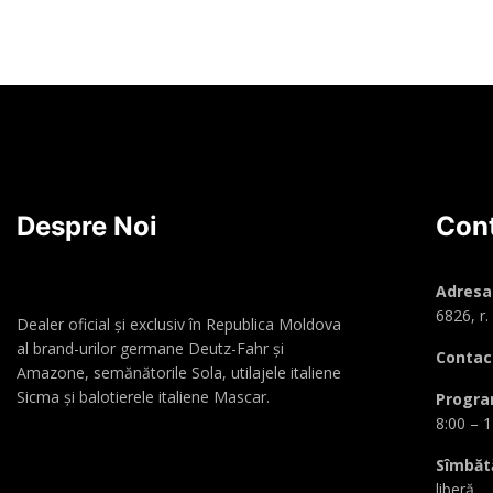
Citește mai mult
Despre Noi
Con
Adresa 
6826, r. 
Dealer oficial și exclusiv în Republica Moldova
al brand-urilor germane Deutz-Fahr și
Contac
Amazone, semănătorile Sola, utilajele italiene
Sicma și balotierele italiene Mascar.
Program
8:00 – 1
Sîmbăt
liberă