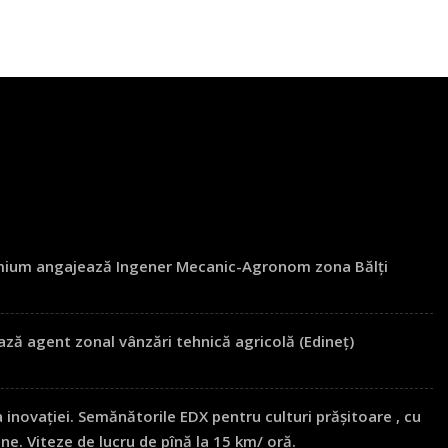
mult
Citește mai mult
ium angajează Ingener Mecanic-Agronom zona Bălți
 agent zonal vânzări tehnică agricolă (Edineț)
novației. Semănătorile EDX pentru culturi prășitoare , cu
e. Viteze de lucru de pînă la 15 km/ oră.