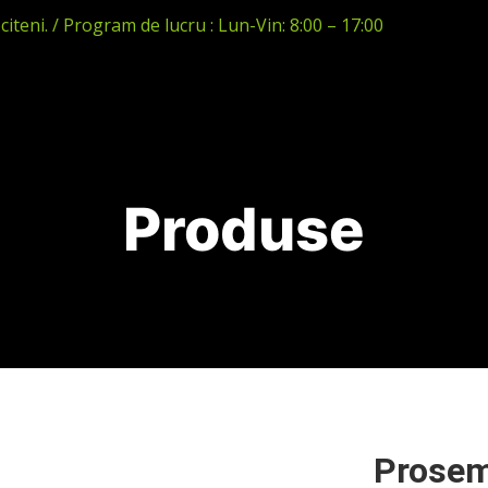
ociteni. / Program de lucru : Lun-Vin: 8:00 – 17:00
Produse
Prosem