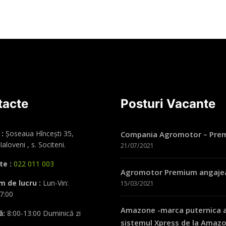
Citește mai mult
Citește mai 
tacte
Posturi Vacante
:
Șoseaua Hînceşti 35,
Compania Agromotor – Prem
Ialoveni , s. Sociteni.
21/07/2021
te :
022 011 003
Agromotor Premium angajează
 de lucru :
Lun-Vin:
15/03/2021
7:00
Amazone -marca puternica a i
ă:
8:00-13:00 Duminică zi
sistemul Xpress de la Amazon